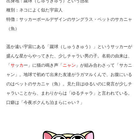
出身地：蹴球（しゅうきゅう）という惑星
種別：ネコによく似た宇宙人
特徴：サッカーボールデザインのサングラス・ペットのサカニャ
（魚）
遥か遠い宇宙にある「蹴球（しゅうきゅう）」というサッカーが
盛んな星からやってきた、少しチャラい男の子。名前の由来は、
「
サ
ッ
カ
ー」に猫の鳴き声「
ニャン
」が組み合わさって「サカニ
ャン」。地球で初めて出来た友達がラガマルくんで、お腹にいる
のはペットのサカニャ（魚）。見た目はゆるいのに発言が少しチ
ャラいことから、まわりからは「ゆるチャラ」と言われている。
口癖は「今夜ボクんち泊まらにゃい？」