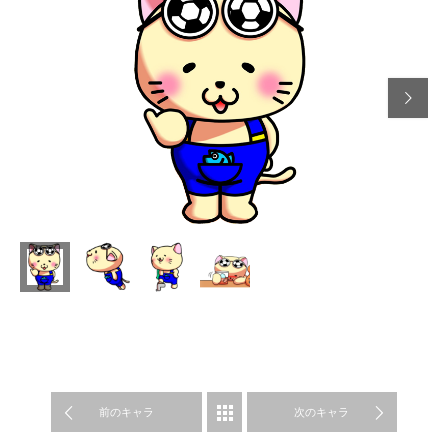

前のキャラ
SPORA
次のキャラ