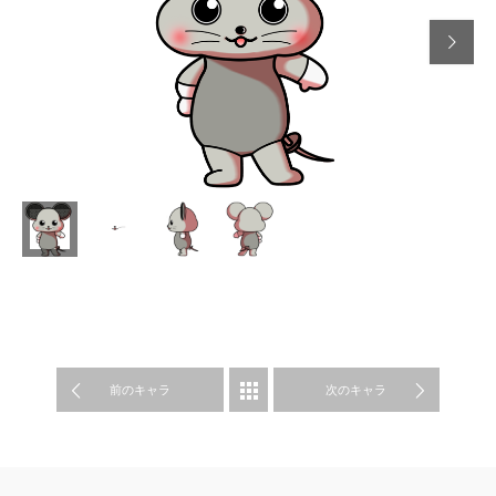

前のキャラ
SPORA
次のキャラ